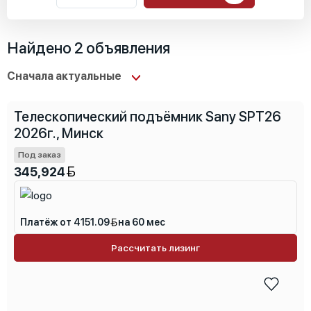
Местоположение
Найдено 2 объявления
Основные характеристики
Телескопический подъёмник Sany SPT26
Специальные характеристики
2026г., Минск
Под заказ
345,924
Платёж от 4151.09
на 60 мес
Рассчитать лизинг