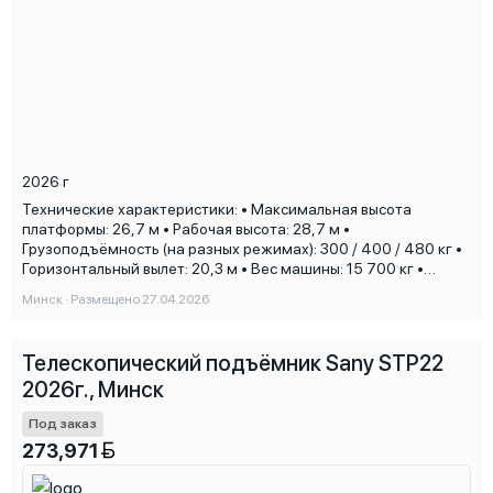
2026 г
Технические характеристики: • Максимальная высота
платформы: 26,7 м • Рабочая высота: 28,7 м •
Грузоподъёмность (на разных режимах): 300 / 400 / 480 кг •
Горизонтальный вылет: 20,3 м • Вес машины: 15 700 кг •
Размер платформы: 2,44 × 0,91 м • Тип привода: дизельный •
Минск · Размещено 27.04.2026
Гарантийный срок: 24 месяца или 4000 м/ч
________________________________________ Преимущества
телескопического подъёмника SANY SPT22 • Заметно
Телескопический подъёмник Sany STP22
увеличенная высота работы - охват даже высоких зданий •
2026г., Минск
Большой вылет - способность работать дальше от стоек без
перемещения • Высокая грузоподъёмность на разных
Под заказ
режимах - гибкость под нагрузку • Дизельный двигатель -
автономность и устойчивость к условиям • Надёжная
273,971
ходовая часть и проходимость - подходит для полевых и
строительных площадок • Комплексные системы