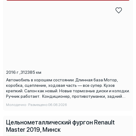
2016 г
,
312385 км
Автомобиль в хорошем состоянии. Длинная база Мотор,
коробка, сцепление, ходовая часть — все супер. Кузов
крепкий. Салон как новый. Новые тормозные диски и колодки.
Ручник работает. Кондиционер, противотуманки, задний
парктроник, э/п, э/з, бортовой компьютер на русском языке.
Молодечно · Размещено 06.08.2026
Два ключа. Все остальные вопросы по телефону, торг возле
авто. Готов ехать на сервис для проверки.
Цельнометаллический фургон Renault
Master 2019, Минск