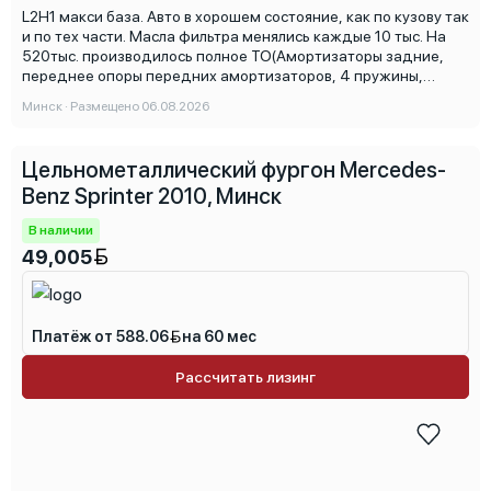
L2H1 макси база. Авто в хорошем состояние, как по кузову так
и по тех части. Масла фильтра менялись каждые 10 тыс. На
520тыс. производилось полное ТО(Амортизаторы задние,
переднее опоры передних амортизаторов, 4 пружины,
тормозные диски колодки в круг, профилактика турбины). В
Минск · Размещено 06.08.2026
остальном все исправно и готова к работе. Торг реальному
покупателю возле авто, на учете на мне, физ-лицо Автохаусы
и прочее просьба не беспокоить!!!
Цельнометаллический фургон Mercedes-
Benz Sprinter 2010, Минск
В наличии
49,005
Платёж от 588.06
на 60 мес
Рассчитать лизинг