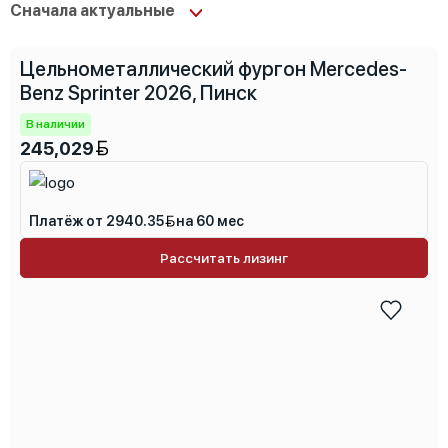
Цельнометаллический фургон Mercedes-
Специальные характеристики
Benz Sprinter 2026, Пинск
В наличии
245,029
Платёж от 2940.35
на 60 мес
Рассчитать лизинг