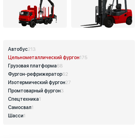
Автобус
213
Цельнометаллический фургон
175
Грузовая платформа
68
Фургон-рефрижератор
62
Изотермический фургон
27
Промтоварный фургон
3
Спецтехника
1
Самосвал
1
Шасси
1