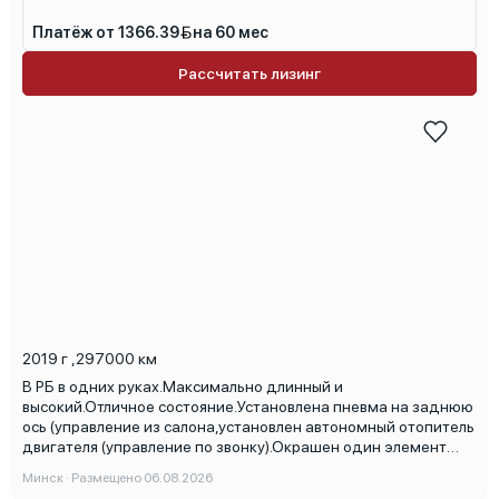
Платёж от 1366.39
на 60 мес
Рассчитать лизинг
2019 г
,
297000 км
В РБ в одних руках.Максимально длинный и
высокий.Отличное состояние.Установлена пневма на заднюю
ось (управление из салона,установлен автономный отопитель
двигателя (управление по звонку).Окрашен один элемент
кузова. Круиз,ограничение скорости,помощь при трогании в
Минск · Размещено 06.08.2026
гору,неплохая музыка,андроид авто.Днище обработано