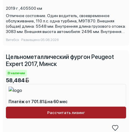
2019 г
,
405500 км
Отличное состояние. Один водитель, своевременное
обслуживание, 110 л.с. одна турбина, M9T870. Внешняя
(общая) длина: 5548 мм. Внутренняя длина грузового отсека:
3083 мм. Внешняя высота автомобиля: 2496 мм. Внутренняя
высота грузового отсека: 1894 мм (в полный рост). Полезный
Витебск · Размещено 05.08.2026
объем: 10,8 м³
Цельнометаллический фургон Peugeot
Expert 2017, Минск
В наличии
58,484
Платёж от 701.81
на 60 мес
Рассчитать лизинг