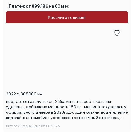
Платёж от 899.18
на 60 мес
Рассчитать лизинг
2022 г
,
308000 км
продается газель некст, 2.8каминец евро5, экология
удалена , добавлена мощность 180л.с.. машина покупалась у
официального дилера в 2023году. один хозяин. водителей не
видела!. в автомобиле устоновлен автономный отопитель,
рация.своевременная и полное обслуживание. возможна
Витебск · Размещено 05.08.2026
продажа с работой. из последних замены задние тормозные
диски колодки в круг, ручник держит. все вопросы по