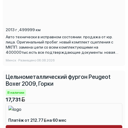
2013 г
,
499999 км
Авто технически в исправном состоянии. продажа от юр.
лица. Оригинальный пробег. новый комплект сцепления с
МКПП. замена цепи со всем комплектующими на
400000тыс.есть все подтверждающие документы. новая
резина. нюансы в виде сколов и ржавчины по верху кузова.
Минск · Размещено 06.08.2026
снизу авто в отличном состоянии. техосмотр до мая 2027
Стоянки и автохаусы просьба не беспокоить.
Цельнометаллический фургон Peugeot
Boxer 2009, Горки
В наличии
17,731
Платёж от 212.77
на 60 мес