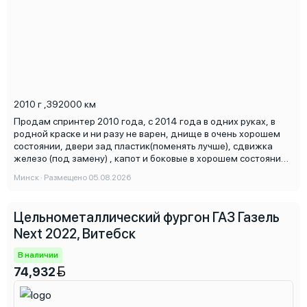
2010 г
,
392000 км
Продам спринтер 2010 года, с 2014 года в одних руках, в
родной краске и ни разу не варен, днище в очень хорошем
состоянии, двери зад пластик(поменять лучше), сдвижка
железо (под замену) , капот и боковые в хорошем состоянии,
мост в идеале , подвеска тоже.. Торг, звоните
Минск · Размещено 05.08.2026
Цельнометаллический фургон ГАЗ Газель
Next 2022, Витебск
В наличии
74,932