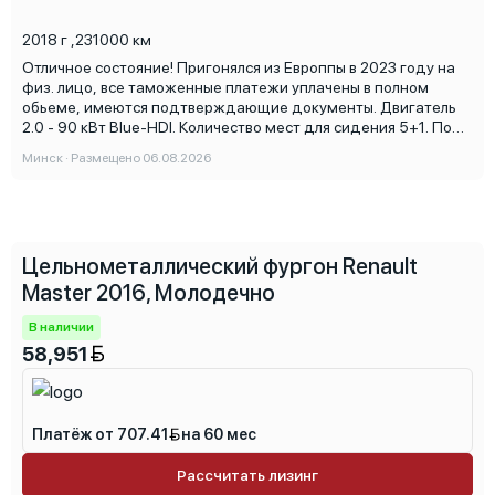
2018 г
,
231000 км
Отличное состояние! Пригонялся из Европпы в 2023 году на
физ. лицо, все таможенные платежи уплачены в полном
обьеме, имеются подтверждающие документы. Двигатель
2.0 - 90 кВт Blue-HDI. Количество мест для сидения 5+1. По
комплектации: камеры 360, NAVI, датчики мертвых зон,
Минск · Размещено 06.08.2026
датчики давления шин, кондиционер, голосовое управление,
датчики света и дождя, чтение дорожных знаков, круиз! Все
остальные вопросы по телефону!
Цельнометаллический фургон Renault
Master 2016, Молодечно
В наличии
58,951
Платёж от 707.41
на 60 мес
Рассчитать лизинг