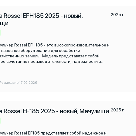
 Rossel EFH185 2025 - новый,
2025 г
ищи
ульчер Rossel EFH185 - это высокопроизводительное и
навесное оборудование для обработки
зяйственных земель. Модель представляет собой
ое сочетание производительности, надежности и
в использовании, делая ее отличным выбором для
и агропредприятий.
Размещено 17.02.2026
а Rossel EF185 2025 - новый, Мачулищи
2025 г
ульчер Rossel EF185 представляет собой надежное и