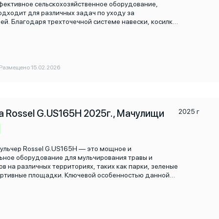
ективное сельскохозяйственное оборудование,
одходит для различных задач по уходу за
ей. Благодаря трехточечной системе навески, косилка
тируется на тракторах и обеспечивает стабильность в
осилка-мульчер Rossel EF185 – это
изводительный инструмент, который станет
помощником в сельском хозяйстве, обеспечивая
ное измельчение и обработку территорий. Гарантия 12
Размещено 15.02.2026
а Rossel G.US165H 2025г., Мачулищи
2025 г
ульчер Rossel G.US165H — это мощное и
ьное оборудование для мульчирования травы и
ов на различных территориях, таких как парки, зеленые
ортивные площадки. Ключевой особенностью данной
ляется наличие гидравлического смещения, что
но повышает её функциональность и удобство
ания. Модель предназначена для тракторов
 от 30 до 45 лошадиных сил. Rossel G.US165H
о справляется с мульчированием травы и кустарников,