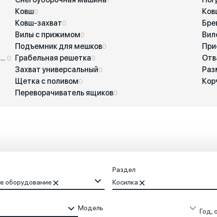
Ковш
Ков
0
Ковш-захват
Бре
0
Вилы с прижимом
Вил
0
Подъемник для мешков
При
0
обление для погрузки рулонов и контейнеров
Грабельная решетка
Отв
0
0
Захват универсальный
Раз
0
Щетка с поливом
Кор
0
Переворачиватель ящиков
0
Раздел
е оборудование
Косилка
Модель
Год, 