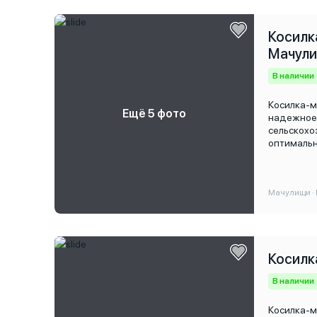
Косилка
Мачул
В наличии
Косилка-м
Ещё 5 фото
надежное 
сельскохо
оптимальн
удобства 
фермеров 
Мачулищи · 
Косилк
В наличии
Косилка-м