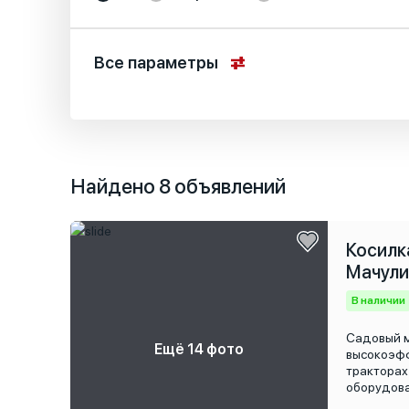
Все параметры
Местоположение
Основные характеристики
Найдено 8 объявлений
Специальные характеристики
Косилка
Мачул
В наличии
Садовый м
Ещё 14 фото
высокоэфф
тракторах
оборудова
травы, ве