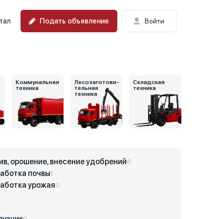
Подать объявление
тал
Войти
Коммунальная
Лесозаготови-
Складская
техника
тельная
техника
техника
ив, орошение, внесение удобрений
6
аботка почвы
1
аботка урожая
0
рузчик
0