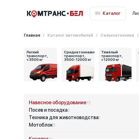
Каталог
Ли
Главная
Каталог автомобилей
Сельхозтехника
Легкий
Среднетоннажный
Тяжёлый
транспорт,
транспорт,
транспорт,
<3500 кг
3500-12000 кг
>12000 кг
Навесное оборудование
13
Посев и посадка
2
Техника для животноводства
1
Мотоблок
0
Косилка
12