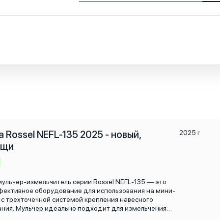
 Rossel NEFL-135 2025 - новый,
2025 г
ищи
ульчер-измельчитель серии Rossel NEFL-135 — это
ективное оборудование для использования на мини-
 с трехточечной системой крепления навесного
ния. Мульчер идеально подходит для измельчения
ток кустарников и уничтожения растительных остатков