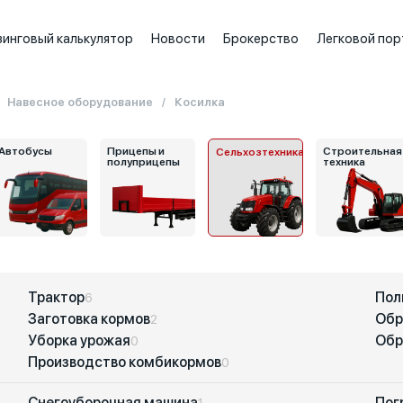
зинговый калькулятор
Новости
Брокерство
Легковой пор
Навесное оборудование
Косилка
Автобусы
Прицепы и
Строительная
Сельхозтехника
полуприцепы
техника
Трактор
Пол
6
Заготовка кормов
Обр
2
Уборка урожая
Обр
0
Производство комбикормов
0
Снегоуборочная машина
Пог
1