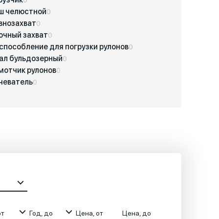
ш челюстной
0
внозахват
0
очный захват
0
способление для погрузки рулонов
0
ал бульдозерный
0
мотчик рулонов
0
чеватель
0
от
Год, до
Цена, от
Цена, до