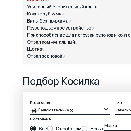
Усиленный строительный ковш
0
Ковш с зубьями
0
Вилы без прижима
0
Грузоподъемное устройство
0
Приспос
Отвал коммунальный
0
Щетка
0
Отвал зерновой
0
Подбор Косилка
Категория
Тип
Сельхозтехника
Навесно
Состояние
Марка
Все
С пробегом
Новые