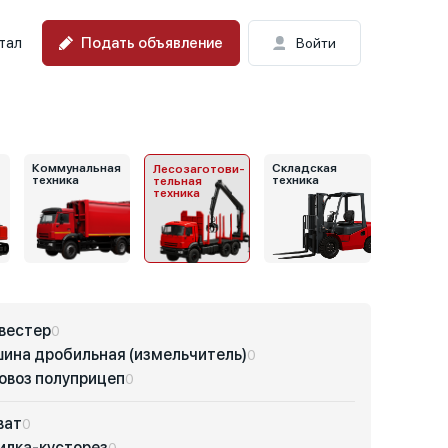
Подать объявление
тал
Войти
Коммунальная
Складская
Лесозаготови-
техника
техника
тельная
техника
вестер
0
ина дробильная (измельчитель)
0
овоз полуприцеп
0
ват
0
илка-кусторез
0