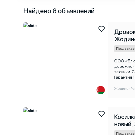
Найдено 6 объявлений
Специальные характеристики
Дровок
Жодин
Под заказ
ООО «Блюм
дорожно-с
техники.
Гарантия
(ГИДРАВЛ
на заднюю
Жодино · Ра
трактора 
заготовки
станок мо
Максималь
Габаритны
Косилк
Высота : 1
новый,
Под заказ