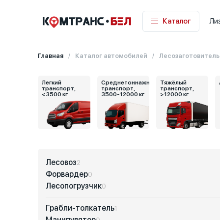
Каталог
Ли
Главная
Каталог автомобилей
Лесозаготовитель
Легкий
Среднетоннажный
Тяжёлый
транспорт,
транспорт,
транспорт,
<3500 кг
3500-12000 кг
>12000 кг
Лесовоз
2
Форвардер
0
Лесопогрузчик
0
Грабли-толкатель
1
Манипулятор
0