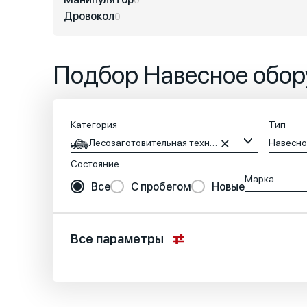
Дровокол
0
Подбор Навесное обор
Категория
Тип
Лесозаготовительная техника
Навесно
Состояние
Марка
Все
С пробегом
Новые
Все параметры
Местоположение
Основные характеристики