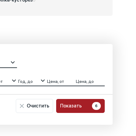
от
Год, до
Цена, от
Цена, до
Очистить
Показать
6