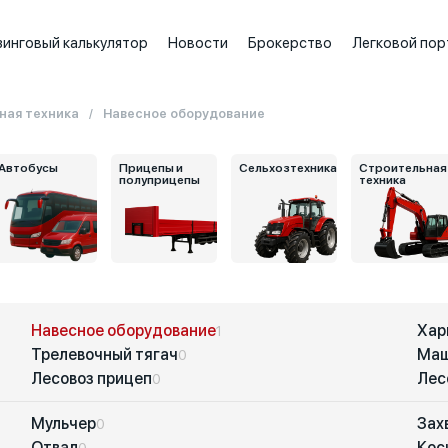
зинговый калькулятор
Новости
Брокерство
Легковой пор
ная техника
Навесное оборудование
Автобусы
Прицепы и
Сельхозтехника
Строительная
полуприцепы
техника
Навесное оборудование
Хар
1
Трелевочный тягач
Маш
0
Лесовоз прицеп
Лес
0
Мульчер
Зах
0
Отвал
Кос
0