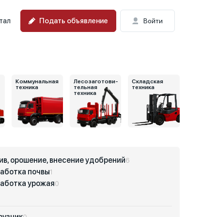
Подать объявление
тал
Войти
Коммунальная
Лесозаготови-
Складская
техника
тельная
техника
техника
ив, орошение, внесение удобрений
6
аботка почвы
1
аботка урожая
0
рузчик
0