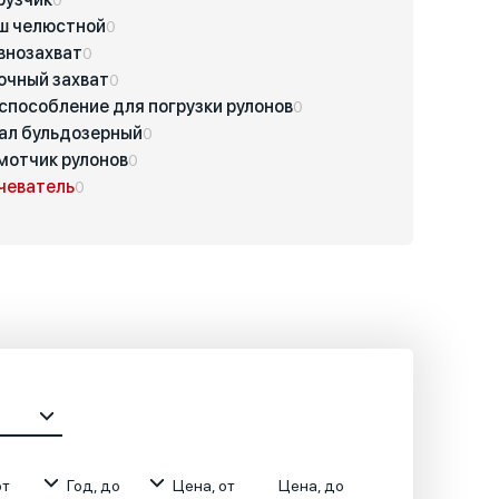
ш челюстной
0
внозахват
0
очный захват
0
способление для погрузки рулонов
0
ал бульдозерный
0
мотчик рулонов
0
чеватель
0
от
Год, до
Цена, от
Цена, до