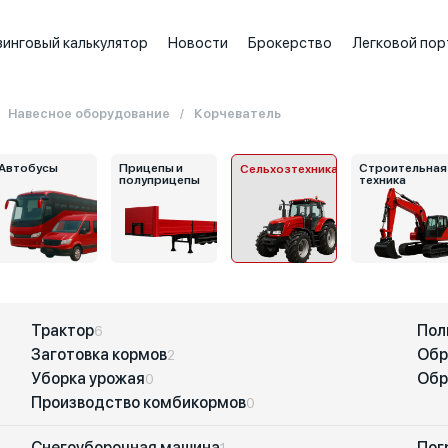
зинговый калькулятор
Новости
Брокерство
Легковой пор
Навесное оборудование
Корчеватель
Автобусы
Прицепы и
Строительная
Сельхозтехника
полуприцепы
техника
Трактор
Пол
6
Заготовка кормов
Обр
2
Уборка урожая
Обр
0
Производство комбикормов
0
Снегоуборочная машина
Пог
1