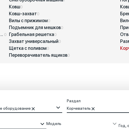
Ковш
Ков
0
Ковш-захват
Бре
0
Вилы с прижимом
Вил
0
Подъемник для мешков
При
0
обление для погрузки рулонов и контейнеров
Грабельная решетка
Отв
0
0
Захват универсальный
Раз
0
Щетка с поливом
Кор
0
Переворачиватель ящиков
0
Раздел
е оборудование
Корчеватель
Модель
Год, 