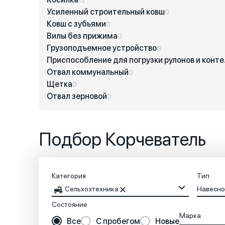
Усиленный строительный ковш
0
Ковш с зубьями
0
Вилы без прижима
0
Грузоподъемное устройство
0
Приспос
Отвал коммунальный
0
Щетка
0
Отвал зерновой
0
Подбор Корчеватель
Категория
Тип
Сельхозтехника
Навесно
Состояние
Марка
Все
С пробегом
Новые