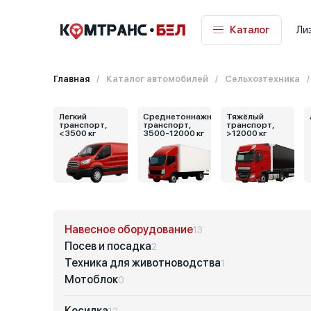
Каталог
Ли
Главная
Каталог автомобилей
Сельхозтехника
Легкий
Среднетоннажный
Тяжёлый
транспорт,
транспорт,
транспорт,
<3500 кг
3500-12000 кг
>12000 кг
Навесное оборудование
13
Посев и посадка
2
Техника для животноводства
1
Мотоблок
0
Косилка
12