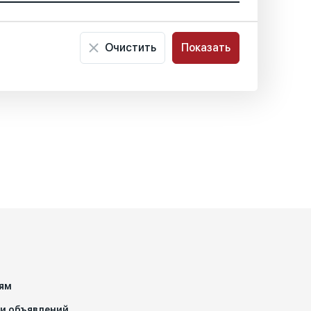
Очистить
Показать
ям
чи объявлений