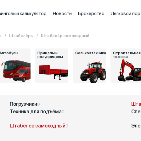
зинговый калькулятор
Новости
Брокерство
Легковой пор
а
Штабелёры
Штабелёр самоходный
Автобусы
Прицепы и
Сельхозтехника
Строительная
полуприцепы
техника
Погрузчики
Шта
0
Техника для подъёма
Спе
0
Штабелёр самоходный
Эле
0