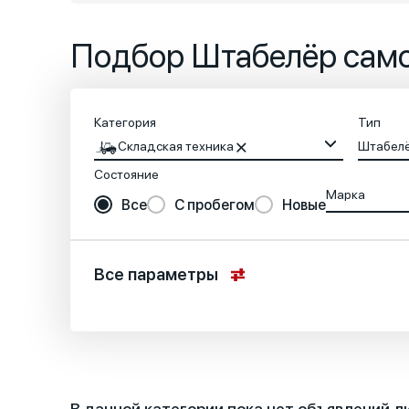
Подбор Штабелёр сам
Категория
Тип
Складская техника
Штабел
Состояние
Марка
Все
С пробегом
Новые
Все параметры
Местоположение
Основные характеристики
В данной категории пока нет объявлений л