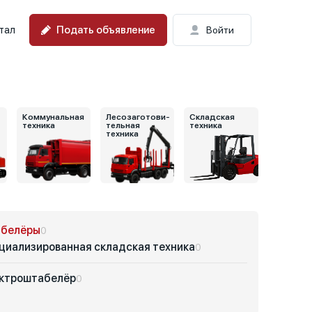
Подать объявление
тал
Войти
Коммунальная
Лесозаготови-
Складская
техника
тельная
техника
техника
белёры
0
циализированная складская техника
0
ктроштабелёр
0