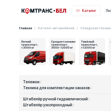
Каталог
Ли
Главная
Каталог автомобилей
Складская техник
Легкий
Среднетоннажный
Тяжёлый
транспорт,
транспорт,
транспорт,
<3500 кг
3500-12000 кг
>12000 кг
Тележки
2
Техника для комплектации заказов
0
Штабелёр ручной гидравлический
0
Штабелёр узкопроходный
0