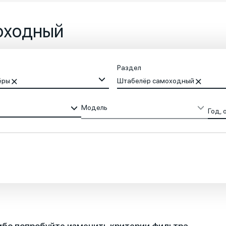
оходный
Раздел
ёры
Штабелёр самоходный
Модель
Год, 
ибо попробуйте изменить критерии фильтра.