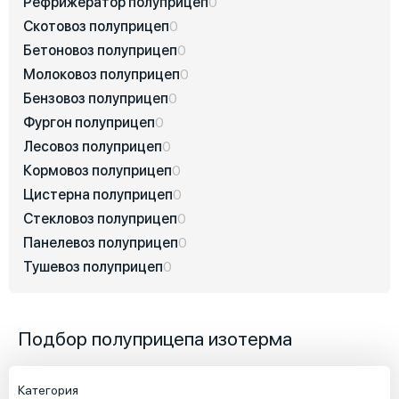
Рефрижератор полуприцеп
0
Скотовоз полуприцеп
0
Бетоновоз полуприцеп
0
Молоковоз полуприцеп
0
Бензовоз полуприцеп
0
Фургон полуприцеп
0
Лесовоз полуприцеп
0
Кормовоз полуприцеп
0
Цистерна полуприцеп
0
Стекловоз полуприцеп
0
Панелевоз полуприцеп
0
Тушевоз полуприцеп
0
Подбор полуприцепа изотерма
Категория