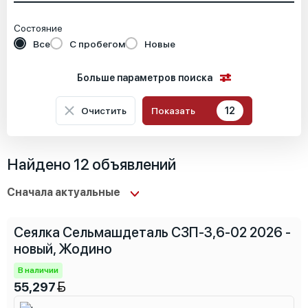
Состояние
Все
С пробегом
Новые
Больше параметров поиска
Очистить
Показать
12
Местоположение
Найдено 12 объявлений
Основные характеристики
Сеялка Сельмашдеталь СЗП-3,6-02 2026 -
Специальные характеристики
новый, Жодино
В наличии
55,297