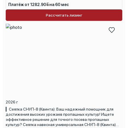
Возможность регулировки нормы высева обеспечивает
Платёж от 1282.90
на 60 мес
оптимальную плотность для каждой культуры и типа почвы. •
Экономичность и легкость в обслуживании: Доступная цена и
Рассчитать лизинг
простая конструкция позволяют снизить затраты на
обслуживание и ремонт. ▎Закажите сеялку СЗ-3,6 по
привлекательной цене! Для получения консультации и
коммерческого предложения свяжитесь с нами по номеру:
+375 29 66-33-744 Не является публичной офертой
2026 г
▎Сеялка СНУП-8 (Квинта): Ваш надежный помощник для
достижения высоких урожаев пропашных культур! Ищете
эффективное решение для точного посева пропашных
культур? Сеялка навесная универсальная СНУП-8 (Квинта)