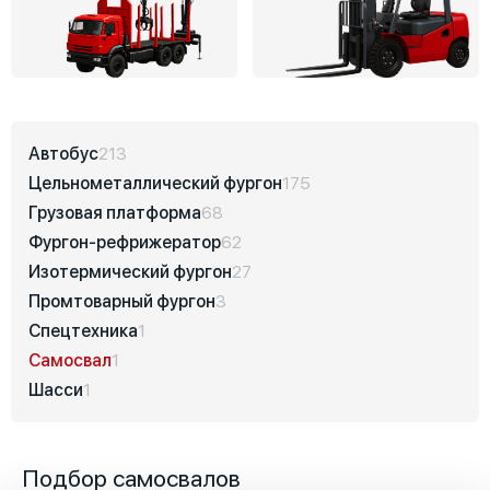
Автобус
213
Цельнометаллический фургон
175
Грузовая платформа
68
Фургон-рефрижератор
62
Изотермический фургон
27
Промтоварный фургон
3
Спецтехника
1
Самосвал
1
Шасси
1
Подбор самосвалов