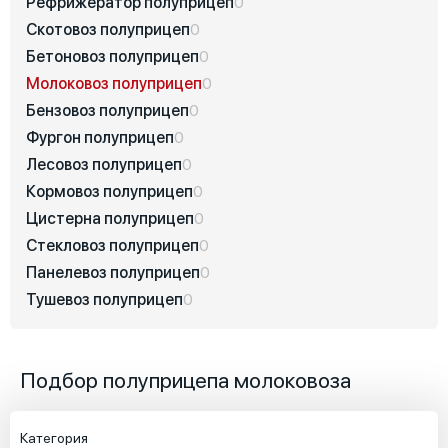
Рефрижератор полуприцеп
0
Скотовоз полуприцеп
0
Бетоновоз полуприцеп
0
Молоковоз полуприцеп
0
Бензовоз полуприцеп
0
Фургон полуприцеп
0
Лесовоз полуприцеп
0
Кормовоз полуприцеп
0
Цистерна полуприцеп
0
Стекловоз полуприцеп
0
Панелевоз полуприцеп
0
Тушевоз полуприцеп
0
Подбор полуприцепа молоковоза
Категория