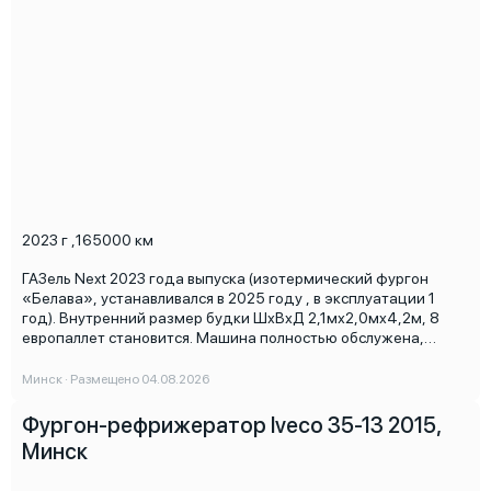
2023 г
,
165000 км
ГАЗель Next 2023 года выпуска (изотермический фургон
«Белава», устанавливался в 2025 году , в эксплуатации 1
год). Внутренний размер будки ШхВхД 2,1мх2,0мх4,2м, 8
европаллет становится. Машина полностью обслужена,
находится на гарантии до октября 2026 года, обслуживание
проводилось на официальном дилерском СТО с заменой
Минск · Размещено 04.08.2026
моторного масла каждые 15 000 км и остальными
сервисными работами по регламенту. В фургоне усиленный
Фургон-рефрижератор Iveco 35-13 2015,
пол (двойная фанера), установлена улучшенная фурнитура
Минск
(нержавейка) и рефрижератор Terra Frigo S30P (тепло/холод),
сделано ТО на 155 000 км, температурный режим в будке