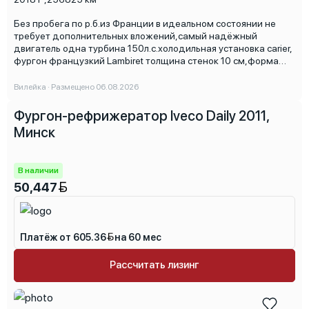
Без пробега по р.б.из Франции в идеальном состоянии не
требует дополнительных вложений,самый надёжный
двигатель одна турбина 150л.с.холодильная установка carier,
фургон французкий Lambiret толщина стенок 10 см,форма
оплаты любая ,кредит ,лизинг,безнал,НДС не выделяется
доп информация по телефону.
Вилейка · Размещено 06.08.2026
Фургон-рефрижератор Iveco Daily 2011,
Минск
В наличии
50,447
Платёж от 605.36
на 60 мес
Рассчитать лизинг