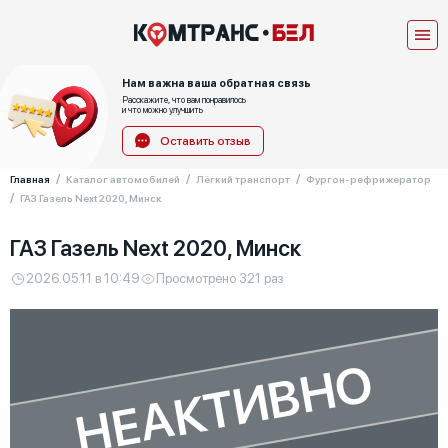
Нам важна ваша обратная связь
Расскажите, что вам понравилось
и что можно улучшить
Оставить отзыв
Главная
Каталог автомобилей
Лёгкий транспорт
Фургон-рефрижератор
ГАЗ Газель Next 2020, Минск
ГАЗ Газель Next 2020, Минск
2026.05.11 в 10:49
Просмотрено 321 раз
НЕАКТИВНО