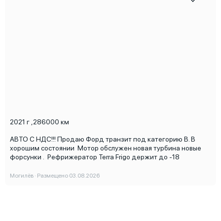
2021 г
,
286000 км
АВТО С НДС!!! Продаю Форд транзит под категорию В. В
хорошим состоянии Мотор обслужен новая турбина новые
форсунки . Рефрижератор Terra Frigo держит до -18
Могилёв · Размещено 03.08.2026