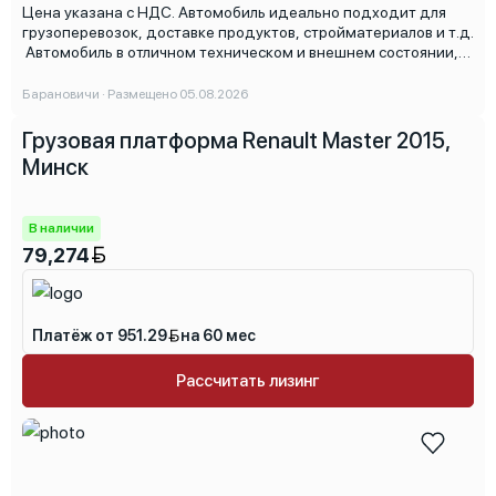
Цена указана с НДС. Автомобиль идеально подходит для
грузоперевозок, доставке продуктов, стройматериалов и т.д.
Автомобиль в отличном техническом и внешнем состоянии,
полностью на ходу. Никаких вложений не требует, готов к
работе сразу после покупки.
Барановичи · Размещено 05.08.2026
Грузовая платформа Renault Master 2015,
Минск
В наличии
79,274
Платёж от 951.29
на 60 мес
Рассчитать лизинг