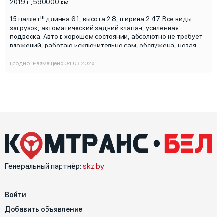
2019 г
,
590000 км
15 паллет!!! длинна 6.1, высота 2.8, ширина 2.47. Все виды
загрузок, автоматический задний клапан, усиленная
подвеска. Авто в хорошем состоянии, абсолютно не требует
вложений, работаю исключительно сам, обслужена, новая
резина, без ошибок, автономка Eberspächer, спальник чистый,
вин читаемый, работаю по Беларуси, часто бываю в разных
Гродно · Размещено 04.08.2026
городах! Подробно по тел.
Генеральный партнёр:
skz.by
Войти
Добавить объявление