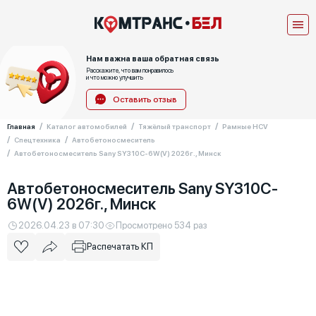
Нам важна ваша обратная связь
Расскажите, что вам понравилось
и что можно улучшить
Оставить отзыв
Главная
Каталог автомобилей
Тяжёлый транспорт
Рамные HCV
Спецтехника
Автобетоносмеситель
Автобетоносмеситель Sany SY310C-6W(V) 2026г., Минск
Автобетоносмеситель Sany SY310C-
6W(V) 2026г., Минск
2026.04.23 в 07:30
Просмотрено 534 раз
Распечатать КП