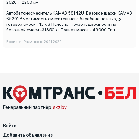
2026 г
,
2200 км
Автобетоносмеситель КАМАЗ 58142U Базовое шасси КАМАЗ
65201 Вместимость смесительного барабана по выходу
готовой смеси - 12 м3 Полезная грузоподъемность по
бетонной смеси -31850 кг Полная масса - 49000 Тип
привода - от двигателя шасси Модель двигателя - KAMAZ-
689.510-400 (Cummins) Мощность двигателя - 390л.с.
Борисов · Размещено 20.11.2025
Коробка передач - 1820ТО(ZF16), 16ст. Высота выгрузки -
390-2340мм Высота загрузки - 3800 Вместимость бака для
воды -800л. ООО "ПарадАвто" - официальный дилер KAMAZ
в Беларуси. Объявление носит ознакомительный характер.
Информация, размещенная на сайте, не является публичной
офертой. Актуальные технические характеристики и
стоимость автомобиля уточняйте в отделе продаж по
указанным телефонам.
Генеральный партнёр:
skz.by
Войти
Добавить объявление