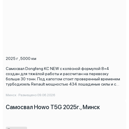
2025 г
,
5000 км
Самосвал Dongfeng KC NEW с колёсной формулой 8×4
создан для тяжёлой работы и рассчитан на перевозку
больше 30 тонн. Под капотом стоит проверенный временем
турбодизель Renault мощностью 434 лошадиные силы и с
крутящим моментом 2100 Нм. Здесь механическая 12-
ступенчатая коробка передач Fast Gear, установлены мосты
Минск · Размещено 09.06.2026
DANA и большой 30-кубовый кузов. Тормозная система
пневматическая, с электронным управлением — Knorr-
Самосвал Howo T5G 2025г., Минск
Bremse. Также самосвал оснащён моторным тормозом.
Максимальная скорость 90 км/ч. Объём топливного бака 550
литров. Топливный фильтр с подогревом. Подвеска
рессорная: 10 листов спереди, 13 сзади. Кабина