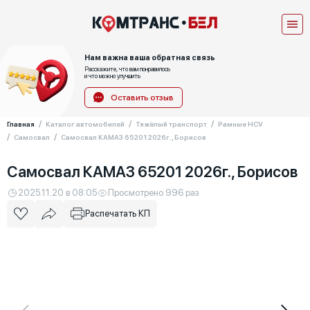
Нам важна ваша обратная связь
Расскажите, что вам понравилось
и что можно улучшить
Оставить отзыв
Главная
Каталог автомобилей
Тяжёлый транспорт
Рамные HCV
Самосвал
Самосвал КАМАЗ 65201 2026г., Борисов
Самосвал КАМАЗ 65201 2026г., Борисов
2025.11.20 в 08:05
Просмотрено 996 раз
Распечатать КП