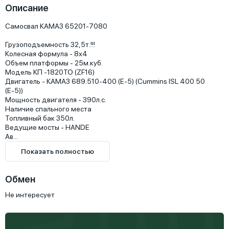
Описание
Самосвал КАМАЗ 65201-7080

Грузоподъемность 32,5т.!!!

Колесная формула - 8х4

Объем платформы - 25м.куб.

Модель КП -1820ТО (ZF16)

Двигатель - КАМАЗ 689.510-400 (Е-5) (Cummins ISL 400 50 
(Е-5))

Мощность двигателя - 390л.с.

Наличие спального места

Топливный бак 350л.

Ведущие мосты - HANDE

Ав...
Показать полностью
Обмен
Не интересует