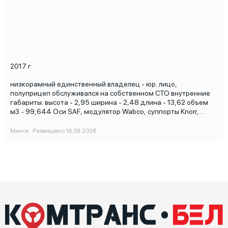
2017 г
низкорамный единственный владелец - юр. лицо,
полуприцеп обслуживался на собственном СТО внутренние
габариты: высота - 2,95 ширина - 2,48 длина - 13,62 объем
м3 - 99,644 Оси SAF, модулятор Wabco, суппорты Knorr,
сдвижная крыша Edscha, сборка Германия безналичный
расчет в бел. рублях.
Минск · Размещено 16.03.2026