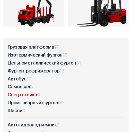
Грузовая платформа
17
Изотермический фургон
15
Цельнометаллический фургон
14
Фургон-рефрижератор
13
Автобус
10
Самосвал
8
Спецтехника
0
Промтоварный фургон
0
Шасси
0
Автогидроподъемник
2