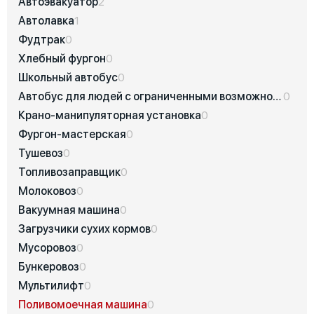
Автоэвакуатор
2
Автолавка
1
Фудтрак
0
Хлебный фургон
0
Школьный автобус
0
Автобус для людей с ограниченными возможностями
0
Крано-манипуляторная установка
0
Фургон-мастерская
0
Тушевоз
0
Топливозаправщик
0
Молоковоз
0
Вакуумная машина
0
Загрузчики сухих кормов
0
Мусоровоз
0
Бункеровоз
0
Мультилифт
0
Поливомоечная машина
0